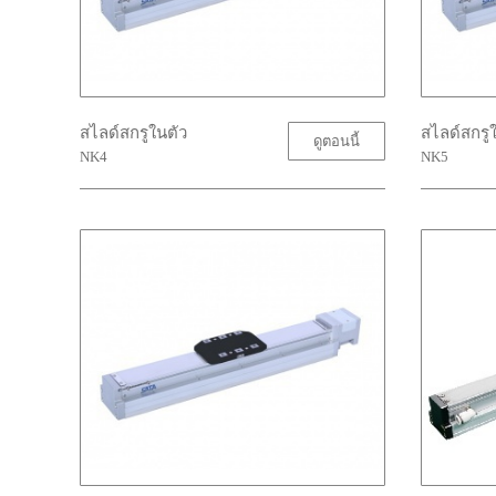
สไลด์สกรูในตัว
สไลด์สกรู
ดูตอนนี้
NK4
NK5