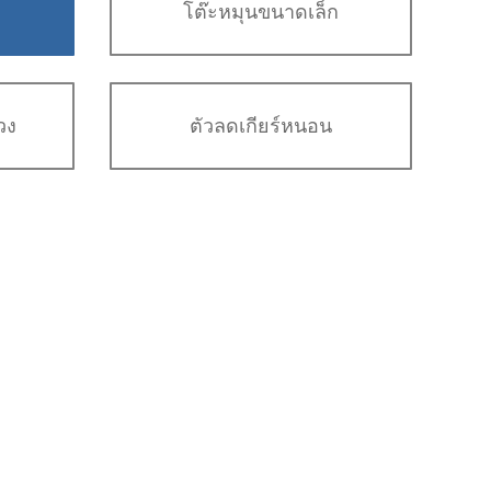
โต๊ะหมุนขนาดเล็ก
วง
ตัวลดเกียร์หนอน