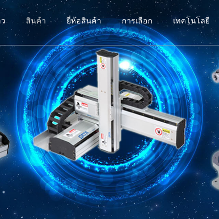
าว
สินค้า
ยี่ห้อสินค้า
การเลือก
เทคโนโลยี