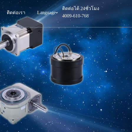
ติดต่อได้ 24ชั่วโมง
ติดต่อเรา
Language
ˇ
4009-610-768