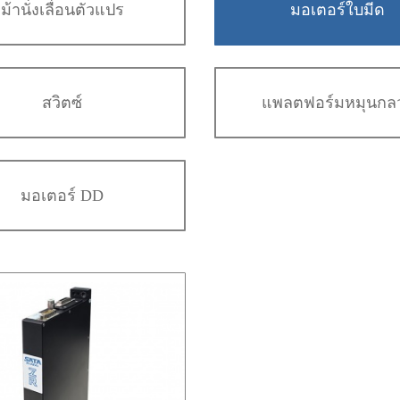
ม้านั่งเลื่อนตัวแปร
มอเตอร์ใบมีด
สวิตซ์
แพลตฟอร์มหมุนกล
มอเตอร์ DD