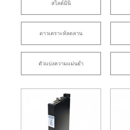
สไลด์มินิ
ดาวเคราะห์ลดลาน
ตัวแบ่งความแม่นยำ