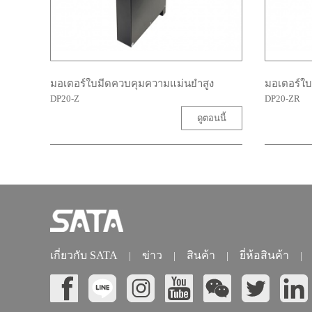
มอเตอร์ใบมีดควบคุมความแม่นยำสูง
มอเตอร์ใ
DP20-Z
DP20-ZR
ดูตอนนี้
เกี่ยวกับ SATA
ข่าว
สินค้า
ยี่ห้อสินค้า
|
|
|
|