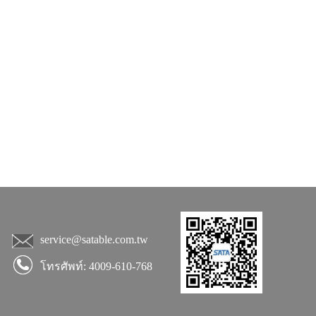
service@satable.com.tw
โทรศัพท์: 4009-610-768