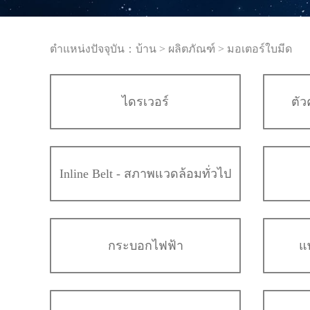
ตำแหน่งปัจจุบัน：
บ้าน
>
ผลิตภัณฑ์
>
มอเตอร์ใบมีด
ไดรเวอร์
ตัว
Inline Belt - สภาพแวดล้อมทั่วไป
กระบอกไฟฟ้า
แ