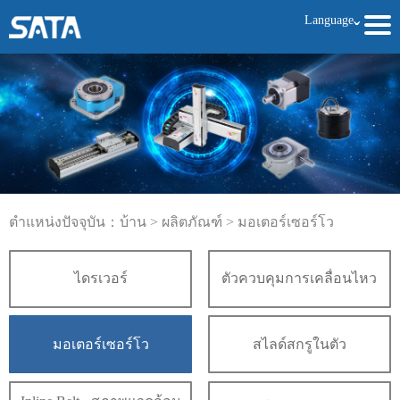
Language
ˇ
ตำแหน่งปัจจุบัน：
บ้าน
>
ผลิตภัณฑ์
>
มอเตอร์เซอร์โว
ไดรเวอร์
ตัวควบคุมการเคลื่อนไหว
มอเตอร์เซอร์โว
สไลด์สกรูในตัว