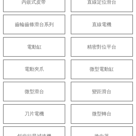
内嵌式皮带
直線定位滑台
齒輪齒條滑台系列
直線電機
電動缸
精密對位平台
電動夾爪
微型電動缸
微型滑台
變距滑台
刀片電機
微型轉台