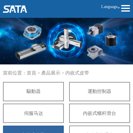
Language
ˇ
當前位置：
首頁
>
產品展示
>
内嵌式皮带
驅動器
運動控制器
伺服马达
内嵌式螺杆滑台