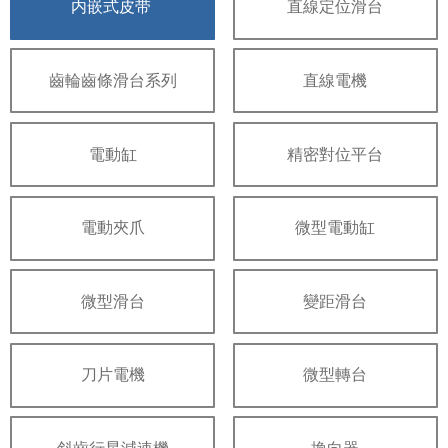
内嵌式皮带
直線定位滑台
齒輪齒條滑台系列
直線電機
電動缸
精密對位平台
電動夾爪
微型電動缸
微型滑台
變距滑台
刀片電機
微型轉台