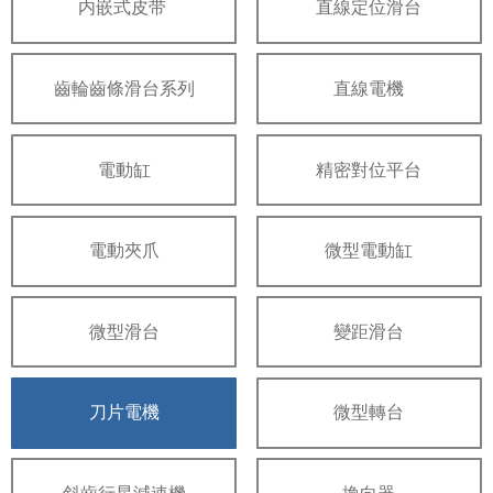
内嵌式皮带
直線定位滑台
齒輪齒條滑台系列
直線電機
電動缸
精密對位平台
電動夾爪
微型電動缸
微型滑台
變距滑台
刀片電機
微型轉台