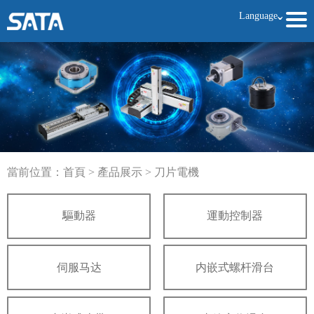
Language
ˇ
當前位置：
首頁
>
產品展示
>
刀片電機
驅動器
運動控制器
伺服马达
内嵌式螺杆滑台