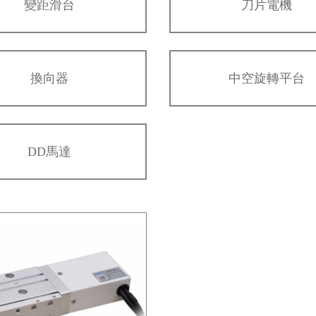
變距滑台
刀片電機
換向器
中空旋轉平台
DD馬達