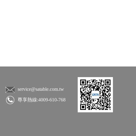
service@satable.com.tw
尊享熱線:4009-610-768