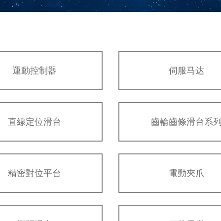
運動控制器
伺服马达
直線定位滑台
齒輪齒條滑台系
精密對位平台
電動夾爪