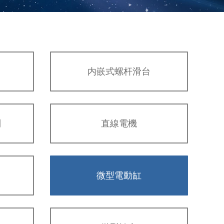
内嵌式螺杆滑台
列
直線電機
微型電動缸