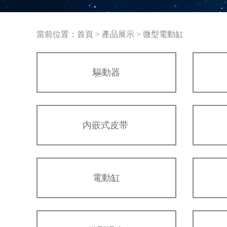
當前位置：
首頁
>
產品展示
>
微型電動缸
驅動器
内嵌式皮带
電動缸