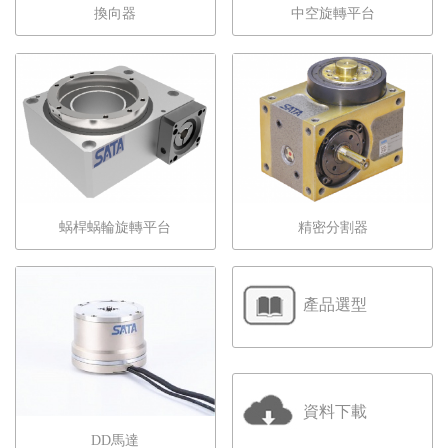
換向器
中空旋轉平台
蜗桿蜗輪旋轉平台
精密分割器
產品選型
資料下載
DD馬達