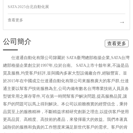
SATA 2025台北自動化展
→
查看更多
公司簡介
查看更多
仕達通自動化有限公司隸屬於 SATA臺灣總部格揚企業,SATA台灣
總部格揚企業創立於1997年,位於台南。 SATA上市十餘年來,不論是品
質及服務,均受客戶好評,並與國內多家大型設備廠合作,經驗豐富。並
於2015年在中國成立仕達通自動化有限公司來服務廣大的客戶群,仕達
通主要以幫客戶技術服務為主,公司內備有數名台灣專業技術人員及各
型號常用之庫存零件,可在第一時間幫客戶解決問題,提高服務品質,讓
客戶的問題可以馬上得到解決。本公司以前瞻務實的經營信念，秉持
品質至上的服務精神，不斷精益求精研究創新之理念,以提供客戶使用
更高品質、高精度、高技術的產品，來發揮最大的效益。我們本著真
誠熱切的服務和負責的工作態度來滿足新世代客戶的需求。客戶的肯