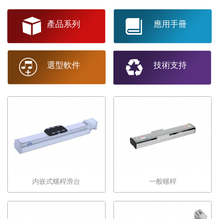
產品系列
應用手冊
選型軟件
技術支持
内嵌式螺桿滑台
一般螺桿