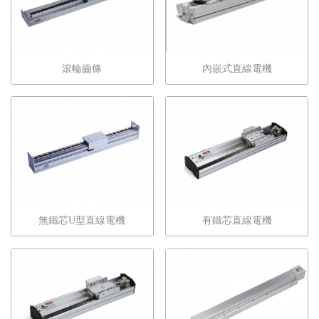
滾輪齒條
內嵌式直線電機
無鐵芯U型直線電機
有鐵芯直線電機