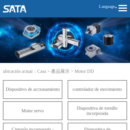
Language
ˇ
ubicación actual：
Casa
>
產品展示
>
Motor DD
Dispositivo de accionamiento
controlador de movimiento
Diapositiva de tornillo
Motor servo
incorporada
Cinturón incorporado -
Diapositiva de