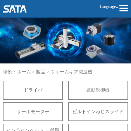
Language
ˇ
場所：
ホーム
>
製品
>
ウォームギア減速機
ドライバ
運動制御器
サーボモーター
ビルトインねじスライド
インラインベルト-一般環