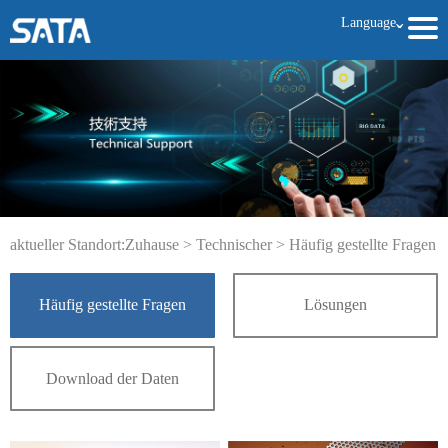
Language
ˇ
aktueller Standort:
Zuhause
>
Technischer
>
Häufig gestellte Fragen
Häufig gestellte Fragen
Lösungen
Download der Daten