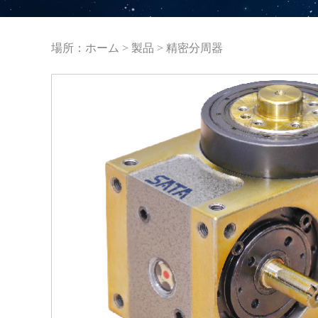
場所：
ホーム
>
製品
>
精密分周器