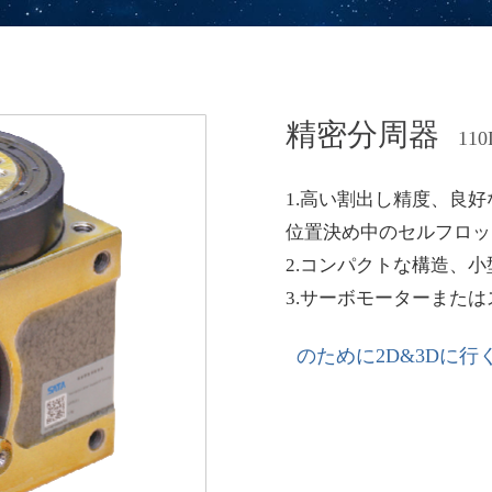
精密分周器
110
1.高い割出し精度、良
位置決め中のセルフロッ
2.コンパクトな構造、
3.サーボモーターまた
のために2D&3Dに行