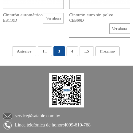
Cinturón eurométrico
Cinturón euro sin polvo
Ver ahora
EB110D
CEB60D
Ver ahora
Anterior
1...
3
4
...5
Próximo
service@satable.com.tw
Línea telefónica de honor:4009-610-768