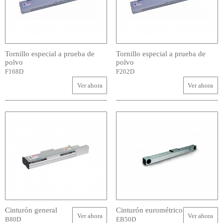
Tornillo especial a prueba de
Tornillo especial a prueba de
polvo
polvo
F168D
F202D
Ver ahora
Ver ahora
Cinturón general
Cinturón eurométrico
Ver ahora
Ver ahora
B80D
EB50D